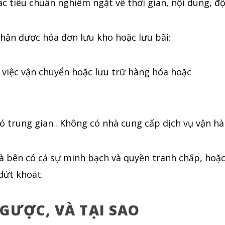
c tiêu chuẩn nghiêm ngặt về thời gian, nội dung, độ
nhận được hóa đơn lưu kho hoặc lưu bãi:
 việc vận chuyển hoặc lưu trữ hàng hóa hoặc
có trung gian.. Không có nhà cung cấp dịch vụ vận hà
 là bên có cả sự minh bạch và quyền tranh chấp, ho
dứt khoát.
GƯỢC, VÀ TẠI SAO