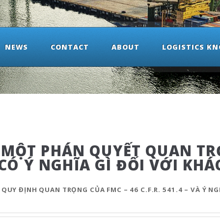
NEWS
CONTACT
ABOUT
LOGISTICS K
 MỘT PHÁN QUYẾT QUAN TR
ÀY CÓ Ý NGHĨA GÌ ĐỐI VỚI K
UY ĐỊNH QUAN TRỌNG CỦA FMC – 46 C.F.R. 541.4 – VÀ Ý NG