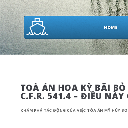
HOME
TOÀ ÁN HOA KỲ BÃI BỎ
C.F.R. 541.4 – ĐIỀU N
KHÁM PHÁ TÁC ĐỘNG CỦA VIỆC TÒA ÁN MỸ HỦY BỎ Q