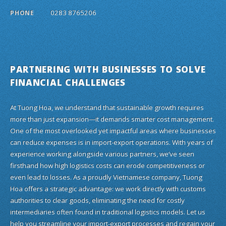
0283 8765206
PHONE
PARTNERING WITH BUSINESSES TO SOLVE
FINANCIAL CHALLENGES
At Tuong Hoa, we understand that sustainable growth requires
more than just expansion—it demands smarter cost management.
One of the most overlooked yet impactful areas where businesses
can reduce expenses is in import-export operations. With years of
experience working alongside various partners, we’ve seen
firsthand how high logistics costs can erode competitiveness or
even lead to losses. As a proudly Vietnamese company, Tuong
Hoa offers a strategic advantage: we work directly with customs
authorities to clear goods, eliminating the need for costly
intermediaries often found in traditional logistics models. Let us
help you streamline your import-export processes and regain your