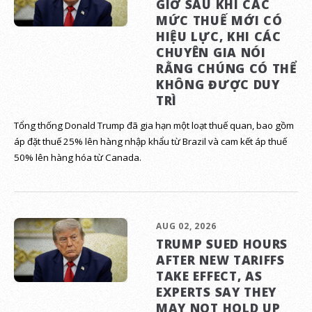
GIỜ SAU KHI CÁC
MỨC THUẾ MỚI CÓ
HIỆU LỰC, KHI CÁC
CHUYÊN GIA NÓI
RẰNG CHÚNG CÓ THỂ
KHÔNG ĐƯỢC DUY
TRÌ
Tổng thống Donald Trump đã gia hạn một loạt thuế quan, bao gồm
áp đặt thuế 25% lên hàng nhập khẩu từ Brazil và cam kết áp thuế
50% lên hàng hóa từ Canada.
AUG 02, 2026
TRUMP SUED HOURS
AFTER NEW TARIFFS
TAKE EFFECT, AS
EXPERTS SAY THEY
MAY NOT HOLD UP