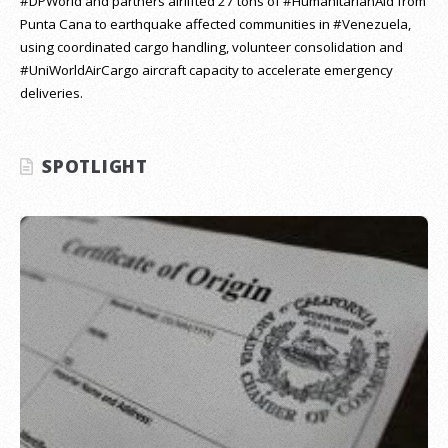
#DPWorld and partners airlifted 27 tons of #HumanitarianAid from
Punta Cana to earthquake affected communities in #Venezuela,
using coordinated cargo handling, volunteer consolidation and
#UniWorldAirCargo aircraft capacity to accelerate emergency
deliveries.
SPOTLIGHT