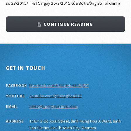
số 38/2015/TT-BTC ngày 25/3/2015 của Bộ trưởng Bộ Tài chính)
CONTINUE READING
GET IN TOUCH
facebook.com/TuongHoaImExJSC
FACEBOOK
youtube.com/@tuonghoa315
YOUTUBE
sales@tuonghoa-imex.com
EMAIL
146/13 Go Xoai Street, Binh Hung Hoa A Ward, Binh
ADDRESS
Tan District, Ho Chi Minh City, Vietnam