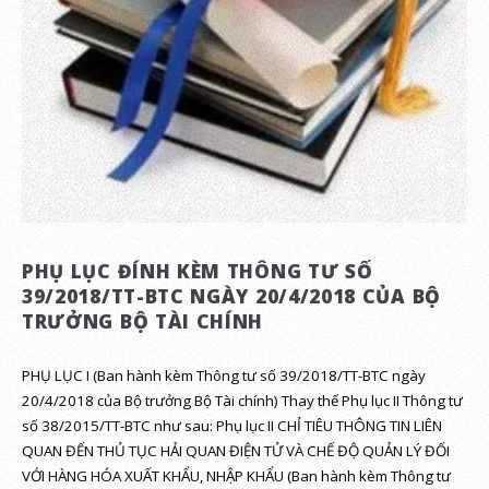
PHỤ LỤC ĐÍNH KÈM THÔNG TƯ SỐ
39/2018/TT-BTC NGÀY 20/4/2018 CỦA BỘ
TRƯỞNG BỘ TÀI CHÍNH
PHỤ LỤC I (Ban hành kèm Thông tư số 39/2018/TT-BTC ngày
20/4/2018 của Bộ trưởng Bộ Tài chính) Thay thế Phụ lục II Thông tư
số 38/2015/TT-BTC như sau: Phụ lục II CHỈ TIÊU THÔNG TIN LIÊN
QUAN ĐẾN THỦ TỤC HẢI QUAN ĐIỆN TỬ VÀ CHẾ ĐỘ QUẢN LÝ ĐỐI
VỚI HÀNG HÓA XUẤT KHẨU, NHẬP KHẨU (Ban hành kèm Thông tư