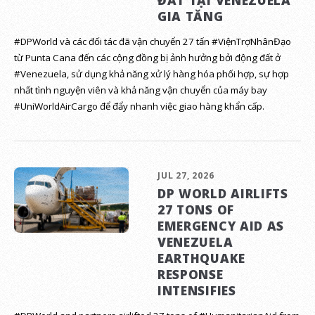
GIA TĂNG
#DPWorld và các đối tác đã vận chuyển 27 tấn #ViệnTrợNhânĐạo
từ Punta Cana đến các cộng đồng bị ảnh hưởng bởi động đất ở
#Venezuela, sử dụng khả năng xử lý hàng hóa phối hợp, sự hợp
nhất tình nguyện viên và khả năng vận chuyển của máy bay
#UniWorldAirCargo để đẩy nhanh việc giao hàng khẩn cấp.
JUL 27, 2026
DP WORLD AIRLIFTS
27 TONS OF
EMERGENCY AID AS
VENEZUELA
EARTHQUAKE
RESPONSE
INTENSIFIES