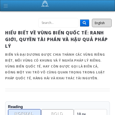
HIỂU BIẾT VỀ VÙNG BIỂN QUỐC TẾ: RANH
GIỚI, QUYỀN TÀI PHÁN VÀ HẬU QUẢ PHÁP
LÝ
BIỂN VÀ ĐẠI DƯƠNG ĐƯỢC CHIA THÀNH CÁC VÙNG RIÊNG
BIỆT, MỖI VÙNG CÓ KHUNG VÀ Ý NGHĨA PHÁP LÝ RIÊNG.
VÙNG BIỂN QUỐC TẾ, HAY CÒN ĐƯỢC GỌI LÀ BIỂN CẢ,
ĐÓNG MỘT VAI TRÒ VÔ CÙNG QUAN TRỌNG TRONG LUẬT
PHÁP QUỐC TẾ, HÀNG HẢI VÀ KHAI THÁC TÀI NGUYÊN.
Reading
NORMAL
BOLD