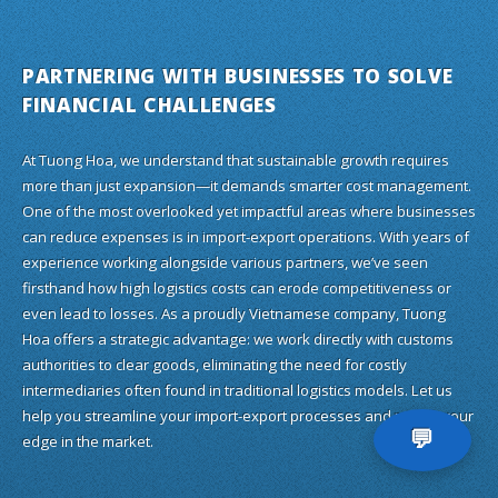
PARTNERING WITH BUSINESSES TO SOLVE
FINANCIAL CHALLENGES
At Tuong Hoa, we understand that sustainable growth requires
more than just expansion—it demands smarter cost management.
One of the most overlooked yet impactful areas where businesses
can reduce expenses is in import-export operations. With years of
experience working alongside various partners, we’ve seen
firsthand how high logistics costs can erode competitiveness or
even lead to losses. As a proudly Vietnamese company, Tuong
Hoa offers a strategic advantage: we work directly with customs
authorities to clear goods, eliminating the need for costly
intermediaries often found in traditional logistics models. Let us
help you streamline your import-export processes and regain your
💬
edge in the market.