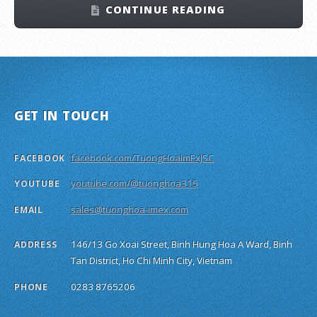
CONTINUE READING
GET IN TOUCH
facebook.com/TuongHoaImExJSC
FACEBOOK
youtube.com/@tuonghoa315
YOUTUBE
sales@tuonghoa-imex.com
EMAIL
146/13 Go Xoai Street, Binh Hung Hoa A Ward, Binh
ADDRESS
Tan District, Ho Chi Minh City, Vietnam
0283 8765206
PHONE