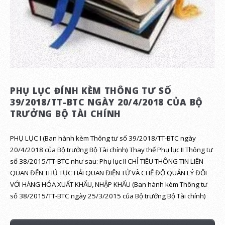
PHỤ LỤC ĐÍNH KÈM THÔNG TƯ SỐ
39/2018/TT-BTC NGÀY 20/4/2018 CỦA BỘ
TRƯỞNG BỘ TÀI CHÍNH
PHỤ LỤC I (Ban hành kèm Thông tư số 39/2018/TT-BTC ngày
20/4/2018 của Bộ trưởng Bộ Tài chính) Thay thế Phụ lục II Thông tư
số 38/2015/TT-BTC như sau: Phụ lục II CHỈ TIÊU THÔNG TIN LIÊN
QUAN ĐẾN THỦ TỤC HẢI QUAN ĐIỆN TỬ VÀ CHẾ ĐỘ QUẢN LÝ ĐỐI
VỚI HÀNG HÓA XUẤT KHẨU, NHẬP KHẨU (Ban hành kèm Thông tư
số 38/2015/TT-BTC ngày 25/3/2015 của Bộ trưởng Bộ Tài chính)