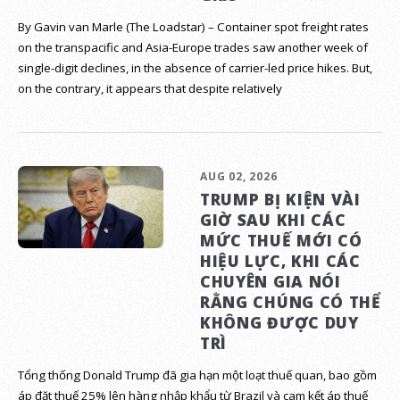
By Gavin van Marle (The Loadstar) – Container spot freight rates
on the transpacific and Asia-Europe trades saw another week of
single-digit declines, in the absence of carrier-led price hikes. But,
on the contrary, it appears that despite relatively
AUG 02, 2026
TRUMP BỊ KIỆN VÀI
GIỜ SAU KHI CÁC
MỨC THUẾ MỚI CÓ
HIỆU LỰC, KHI CÁC
CHUYÊN GIA NÓI
RẰNG CHÚNG CÓ THỂ
KHÔNG ĐƯỢC DUY
TRÌ
Tổng thống Donald Trump đã gia hạn một loạt thuế quan, bao gồm
áp đặt thuế 25% lên hàng nhập khẩu từ Brazil và cam kết áp thuế